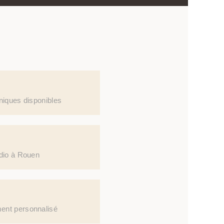
niques disponibles
dio à Rouen
nt personnalisé