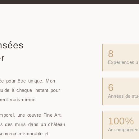
nsées
8
r
Expériences u
e pour être unique. Mon
6
uide à chaque instant pour
Années de stu
ement vous-même.
emporel, une œuvre Fine Art,
100%
rs des murs dans un château
Accompagneme
ouvenir mémorable et