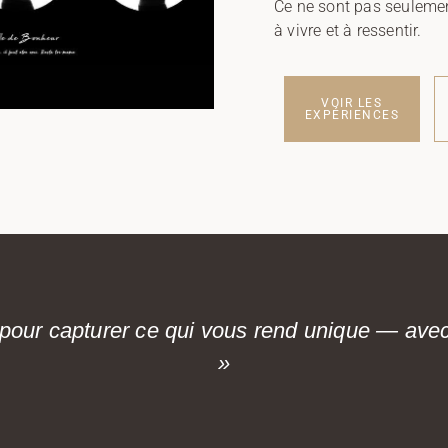
Ce ne sont pas seuleme
à vivre et à ressentir.
VOIR LES
EXPÉRIENCES
our capturer ce qui vous rend unique — avec l
»