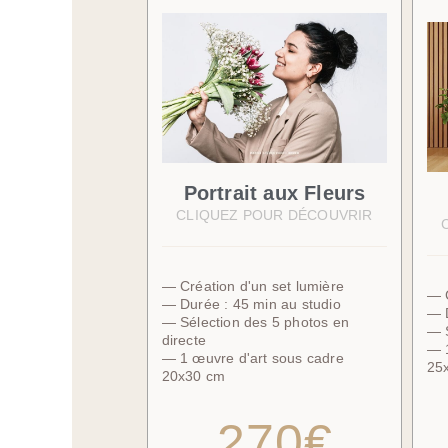
Portrait aux Fleurs
CLIQUEZ POUR DÉCOUVRIR
— Création d'un set lumière
— C
— Durée : 45 min au studio
— D
— Sélection des 5 photos en
— S
directe
— 1
— 1 œuvre d'art sous cadre
25
20x30 cm
270€