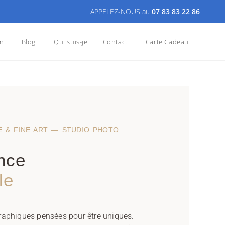
APPELEZ-NOUS au
07 83 83 22 86
nt
Blog
Qui suis-je
Contact
Carte Cadeau
 & FINE ART — STUDIO PHOTO
nce
le
raphiques pensées pour être uniques.