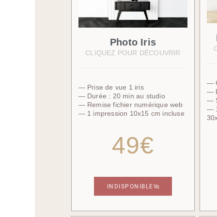
Photo Iris
CLIQUEZ POUR DÉCOUVRIR
— C
— Prise de vue 1 iris
— D
— Durée : 20 min au studio
— S
— Remise fichier numérique web
— 1
— 1 impression 10x15 cm incluse
30
49€
INDISPONIBLE