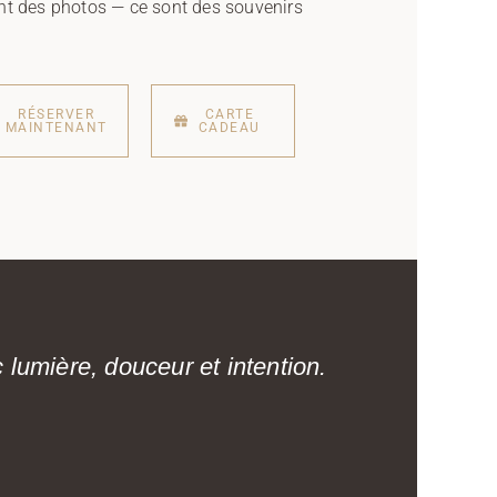
nt des photos — ce sont des souvenirs
RÉSERVER
CARTE
MAINTENANT
CADEAU
umière, douceur et intention.