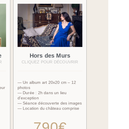
e
Hors des Murs
R
CLIQUEZ POUR DÉCOUVRIR
— Un album art 20x20 cm – 12
eur
photos
— Durée : 2h dans un lieu
d'exception
— Séance découverte des images
— Location du château comprise
790€