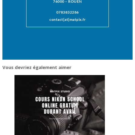
76000 – ROUEN
0783832286
contact[at]matpix.fr
Vous devriez également aimer