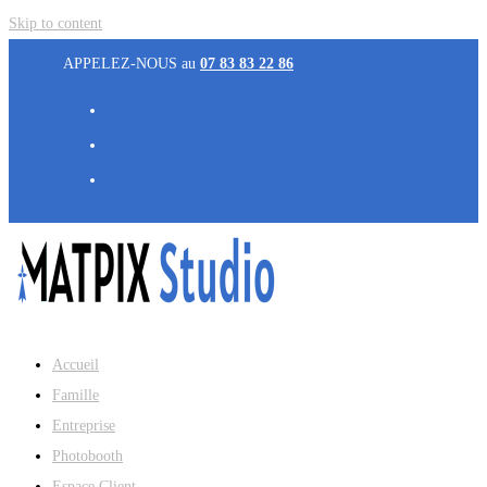
Skip to content
APPELEZ-NOUS au
07 83 83 22 86
Accueil
Famille
Entreprise
Photobooth
Espace Client