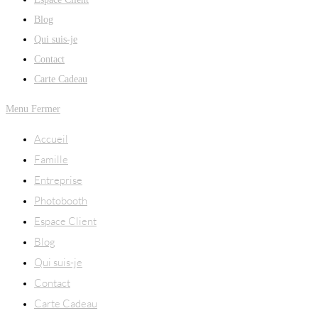
Blog
Qui suis-je
Contact
Carte Cadeau
Menu
Fermer
Accueil
Famille
Entreprise
Photobooth
Espace Client
Blog
Qui suis-je
Contact
Carte Cadeau