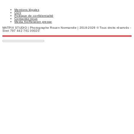
Mentions légales
CGV
Politique de confidentialité
Contactez-nous
Media Kit/Relation presse
MATPIX STUDIO | Photographe Rouen Normandie | 2018-2026 © Tous droits réservés -
Siret 797 442 761 00020